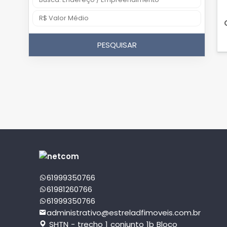
PESQUISAR
61999350766
61981260766
61999350766
administrativo@estreladfimoveis.com.br
SHTN - trecho 1 conjunto 1b Bloco