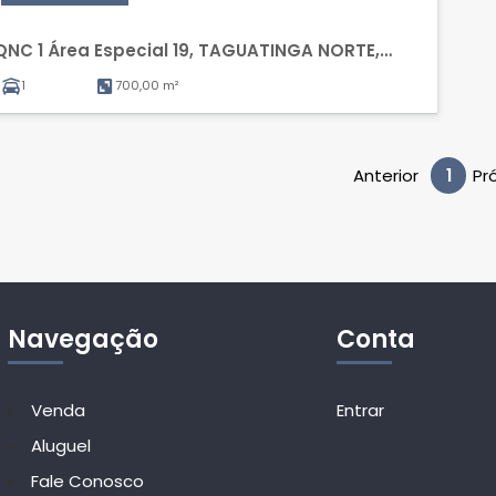
QNC 1 Área Especial 19, TAGUATINGA NORTE,
TAGUATINGA
1
700,00 m²
Anterior
1
Pr
Navegação
Conta
Venda
Entrar
Aluguel
Fale Conosco