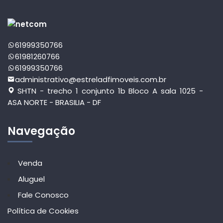
61999350766
61981260766
61999350766
administrativo@estreladfimoveis.com.br
SHTN - trecho 1 conjunto 1b Bloco A sala 1025 -
ASA NORTE - BRASILIA - DF
Navegação
Venda
Aluguel
Fale Conosco
Política de Cookies