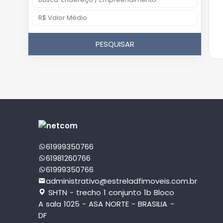
PESQUISAR
61999350766
61981260766
61999350766
administrativo@estreladfimoveis.com.br
SHTN - trecho 1 conjunto 1b Bloco
A sala 1025 - ASA NORTE - BRASILIA -
DF